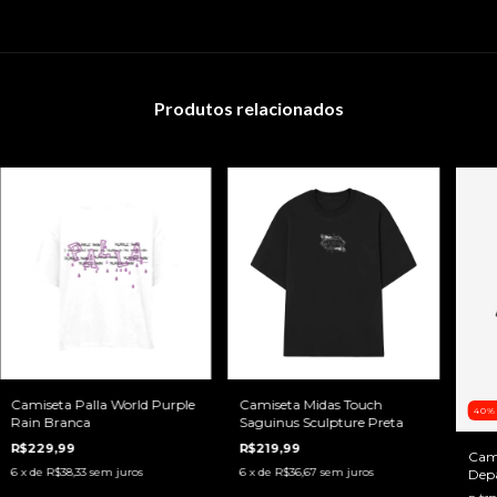
Produtos relacionados
Camiseta Palla World Purple
Camiseta Midas Touch
40
Rain Branca
Saguinus Sculpture Preta
R$229,99
R$219,99
Cami
6
x de
R$38,33
sem juros
6
x de
R$36,67
sem juros
Dep
Mar