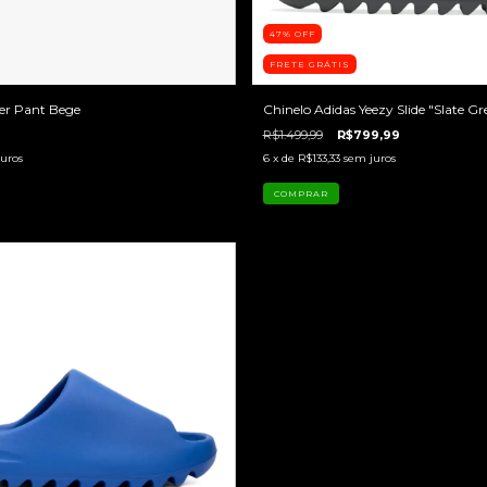
47
%
OFF
FRETE GRÁTIS
ter Pant Bege
Chinelo Adidas Yeezy Slide "Slate Gr
R$1.499,99
R$799,99
uros
6
x de
R$133,33
sem juros
COMPRAR