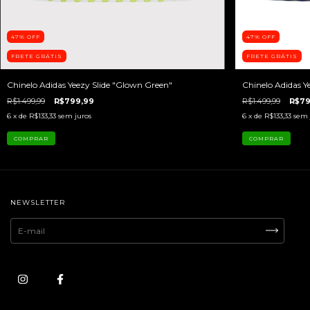
47
%
OFF
47
%
OFF
FRETE GRÁTIS
FRETE GRÁTIS
Chinelo Adidas Yeezy Slide "Glown Green"
Chinelo Adidas Ye
R$1.499,99
R$799,99
R$1.499,99
R$79
6
x de
R$133,33
sem juros
6
x de
R$133,33
sem 
COMPRAR
COMPRAR
NEWSLETTER