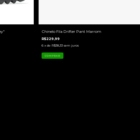
ey"
Chinelo Fila Drifter Pant Marrom
R$229,99
6
x de
R$38,33
sem juros
COMPRAR