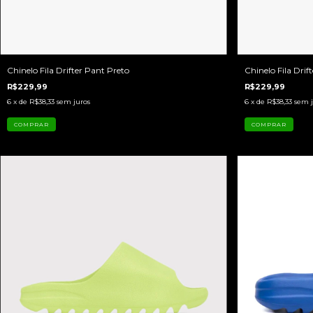
Chinelo Fila Drifter Pant Preto
Chinelo Fila Drif
R$229,99
R$229,99
6
x de
R$38,33
sem juros
6
x de
R$38,33
sem j
COMPRAR
COMPRAR