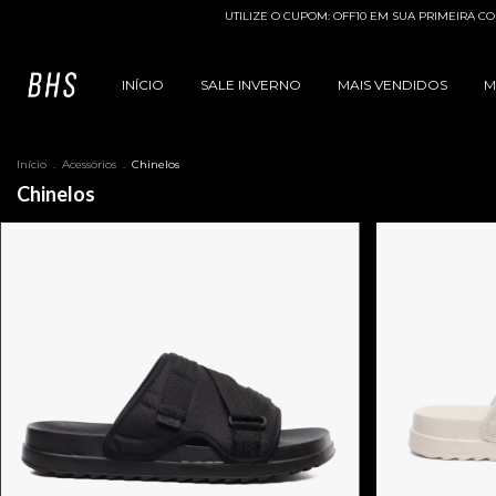
UTILIZE O CUPOM: OFF10 EM SUA PRIMEIRA COMPRA!
INÍCIO
SALE INVERNO
MAIS VENDIDOS
M
Início
.
Acessórios
.
Chinelos
Chinelos