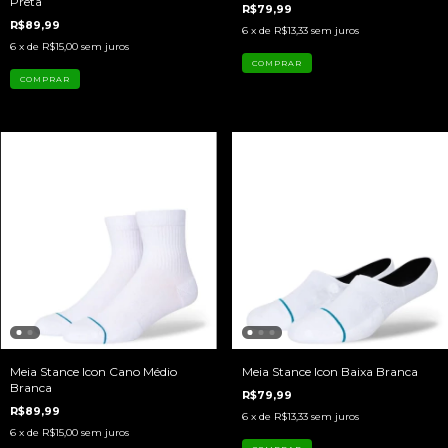
Preta
R$79,99
R$89,99
6
x de
R$13,33
sem juros
6
x de
R$15,00
sem juros
COMPRAR
Meia Stance Icon Cano Médio
Meia Stance Icon Baixa Branca
Branca
R$79,99
R$89,99
6
x de
R$13,33
sem juros
6
x de
R$15,00
sem juros