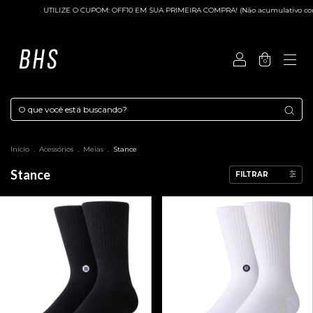
UTILIZE O CUPOM: OFF10 EM SUA PRIMEIRA COMPRA! (Não acumulativo com 
0
Início
.
Acessórios
.
Meias
.
Stance
Stance
FILTRAR