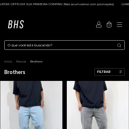
MPRA! (Não acumulativo com promoções)
GANHE 15% DE CASHBACK NA SUA PR
0
Início
.
Marcas
.
Brothers
Brothers
FILTRAR