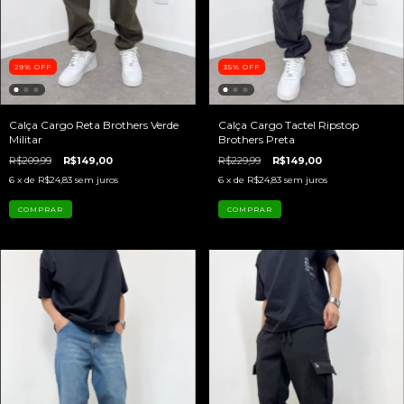
29
%
OFF
35
%
OFF
Calça Cargo Reta Brothers Verde
Calça Cargo Tactel Ripstop
Militar
Brothers Preta
R$209,99
R$149,00
R$229,99
R$149,00
6
x de
R$24,83
sem juros
6
x de
R$24,83
sem juros
COMPRAR
COMPRAR