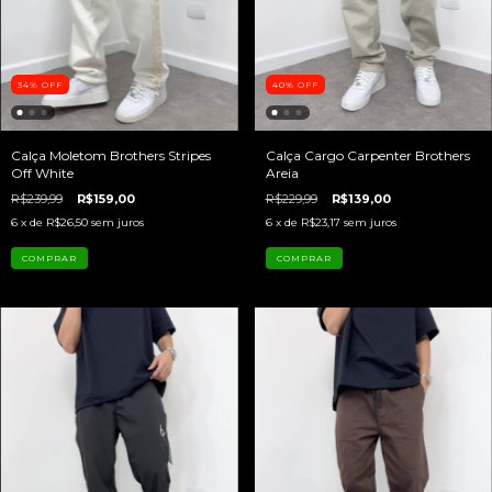
34
%
OFF
40
%
OFF
Calça Moletom Brothers Stripes
Calça Cargo Carpenter Brothers
Off White
Areia
R$239,99
R$159,00
R$229,99
R$139,00
6
x de
R$26,50
sem juros
6
x de
R$23,17
sem juros
COMPRAR
COMPRAR