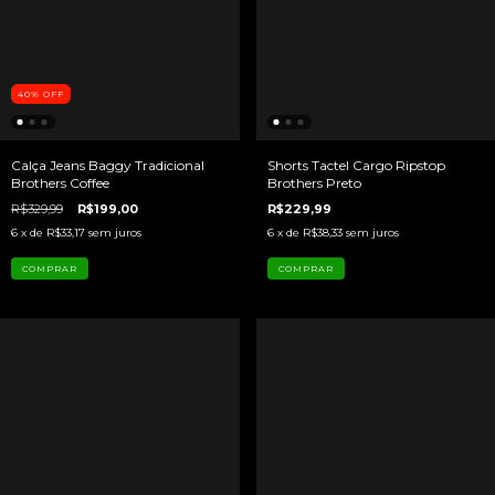
40
%
OFF
Calça Jeans Baggy Tradicional
Shorts Tactel Cargo Ripstop
Brothers Coffee
Brothers Preto
R$329,99
R$199,00
R$229,99
6
x de
R$33,17
sem juros
6
x de
R$38,33
sem juros
COMPRAR
COMPRAR