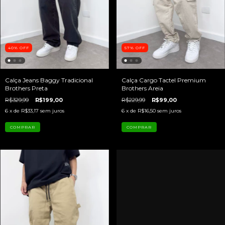
40
%
OFF
57
%
OFF
Calça Jeans Baggy Tradicional
Calça Cargo Tactel Premium
Brothers Preta
Brothers Areia
R$329,99
R$199,00
R$229,99
R$99,00
6
x de
R$33,17
sem juros
6
x de
R$16,50
sem juros
COMPRAR
COMPRAR