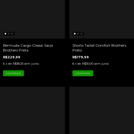
Bermuda Cargo Classic Sarja
Shorts Tactel Comfort Brothers
Brothers Preta
Preto
R$229,99
R$179,99
6
x de
R$38,33
sem juros
6
x de
R$30,00
sem juros
COMPRAR
COMPRAR