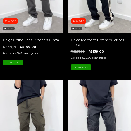
25
%
OFF
34
%
OFF
Calça Chino Sarja Brothers Cinza
Calça Moletom Brothers Stripes
Preta
R$199,99
R$149,00
R$239,99
R$159,00
6
x de
R$24,83
sem juros
6
x de
R$26,50
sem juros
COMPRAR
COMPRAR