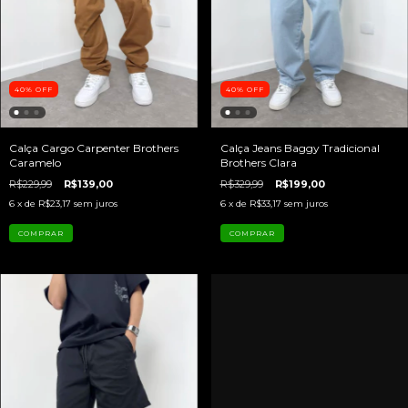
40
%
OFF
40
%
OFF
Calça Cargo Carpenter Brothers
Calça Jeans Baggy Tradicional
Caramelo
Brothers Clara
R$229,99
R$139,00
R$329,99
R$199,00
6
x de
R$23,17
sem juros
6
x de
R$33,17
sem juros
COMPRAR
COMPRAR