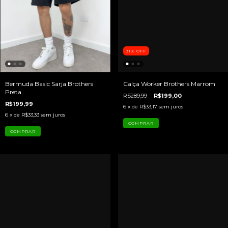
31
%
OFF
Bermuda Basic Sarja Brothers
Calça Worker Brothers Marrom
Preta
R$289,99
R$199,00
R$199,99
6
x de
R$33,17
sem juros
6
x de
R$33,33
sem juros
COMPRAR
COMPRAR