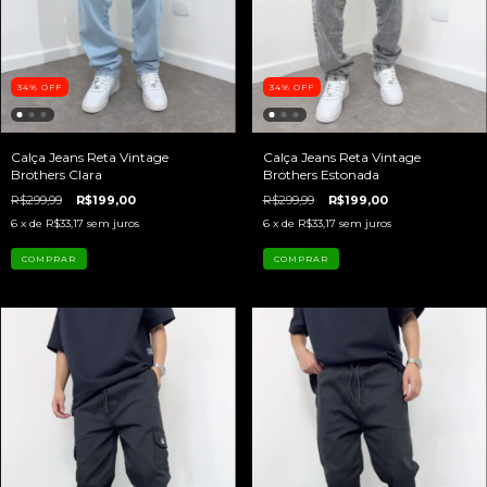
34
%
OFF
34
%
OFF
Calça Jeans Reta Vintage
Calça Jeans Reta Vintage
Brothers Clara
Brothers Estonada
R$299,99
R$199,00
R$299,99
R$199,00
6
x de
R$33,17
sem juros
6
x de
R$33,17
sem juros
COMPRAR
COMPRAR