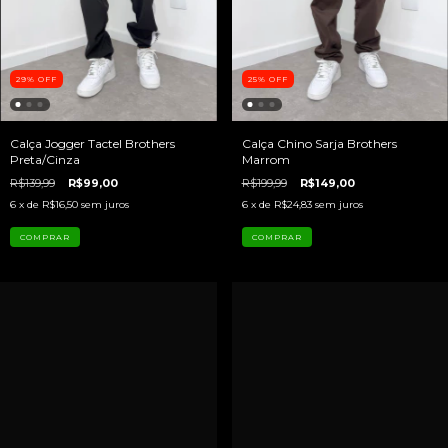
29
%
OFF
25
%
OFF
Calça Jogger Tactel Brothers
Calça Chino Sarja Brothers
Preta/Cinza
Marrom
R$139,99
R$99,00
R$199,99
R$149,00
6
x de
R$16,50
sem juros
6
x de
R$24,83
sem juros
COMPRAR
COMPRAR