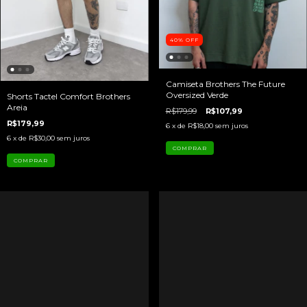
40
%
OFF
Camiseta Brothers The Future
Oversized Verde
Shorts Tactel Comfort Brothers
Areia
R$179,99
R$107,99
R$179,99
6
x de
R$18,00
sem juros
6
x de
R$30,00
sem juros
COMPRAR
COMPRAR