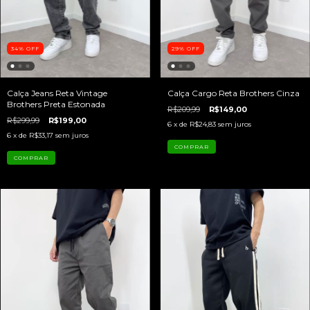
34
%
OFF
29
%
OFF
Calça Jeans Reta Vintage
Calça Cargo Reta Brothers Cinza
Brothers Preta Estonada
R$209,99
R$149,00
R$299,99
R$199,00
6
x de
R$24,83
sem juros
6
x de
R$33,17
sem juros
COMPRAR
COMPRAR