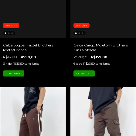
29
%
OFF
28
%
OFF
Calça Jogger Tactel Brothers
Calça Cargo Moletom Brothers
Preta/Branca
Cinza Mescla
R$139,99
R$99,00
R$219,99
R$159,00
6
x de
R$16,50
sem juros
6
x de
R$26,50
sem juros
COMPRAR
COMPRAR