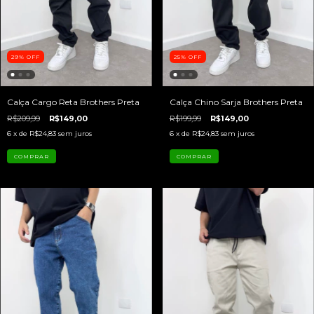
29
%
OFF
25
%
OFF
Calça Cargo Reta Brothers Preta
Calça Chino Sarja Brothers Preta
R$209,99
R$149,00
R$199,99
R$149,00
6
x de
R$24,83
sem juros
6
x de
R$24,83
sem juros
COMPRAR
COMPRAR