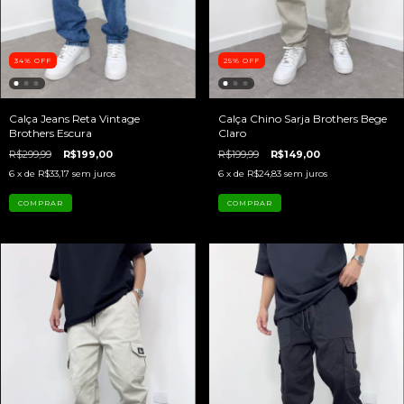
34
%
OFF
25
%
OFF
Calça Jeans Reta Vintage
Calça Chino Sarja Brothers Bege
Brothers Escura
Claro
R$299,99
R$199,00
R$199,99
R$149,00
6
x de
R$33,17
sem juros
6
x de
R$24,83
sem juros
COMPRAR
COMPRAR