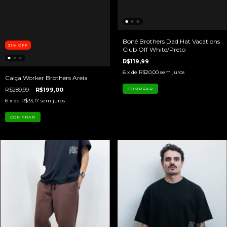
Boné Brothers Dad Hat Vacations
31
%
OFF
Club Off White/Preto
R$119,99
6
x de
R$20,00
sem juros
Calça Worker Brothers Areia
R$289,99
R$199,00
6
x de
R$33,17
sem juros
COMPRAR