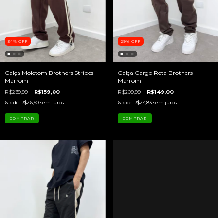
34
%
OFF
29
%
OFF
Calça Moletom Brothers Stripes
Calça Cargo Reta Brothers
Marrom
Marrom
R$239,99
R$159,00
R$209,99
R$149,00
6
x de
R$26,50
sem juros
6
x de
R$24,83
sem juros
COMPRAR
COMPRAR