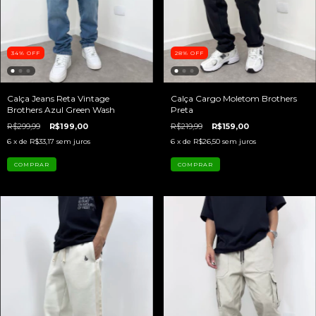
34
%
OFF
28
%
OFF
Calça Jeans Reta Vintage
Calça Cargo Moletom Brothers
Brothers Azul Green Wash
Preta
R$299,99
R$199,00
R$219,99
R$159,00
6
x de
R$33,17
sem juros
6
x de
R$26,50
sem juros
COMPRAR
COMPRAR