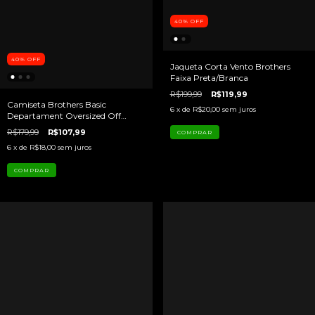
40
%
OFF
40
%
OFF
Jaqueta Corta Vento Brothers
Faixa Preta/Branca
R$199,99
R$119,99
Camiseta Brothers Basic
6
x de
R$20,00
sem juros
Departament Oversized Off
White
R$179,99
R$107,99
COMPRAR
6
x de
R$18,00
sem juros
COMPRAR