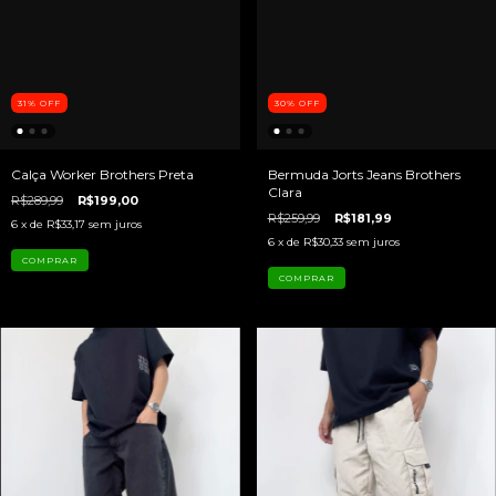
31
%
OFF
30
%
OFF
Calça Worker Brothers Preta
Bermuda Jorts Jeans Brothers
Clara
R$289,99
R$199,00
R$259,99
R$181,99
6
x de
R$33,17
sem juros
6
x de
R$30,33
sem juros
COMPRAR
COMPRAR