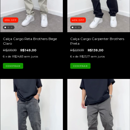
29
%
OFF
40
%
OFF
Calça Cargo Reta Brothers Bege
Calça Cargo Carpenter Brothers
Claro
Preta
R$209,99
R$149,00
R$229,99
R$139,00
6
x de
R$24,83
sem juros
6
x de
R$23,17
sem juros
COMPRAR
COMPRAR