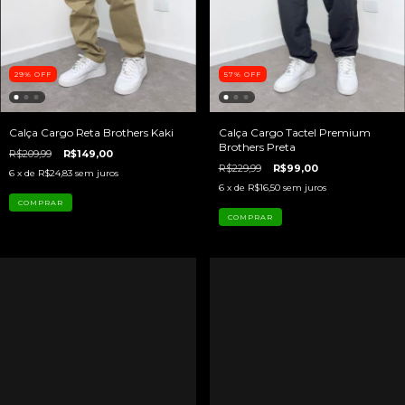
29
%
OFF
57
%
OFF
Calça Cargo Reta Brothers Kaki
Calça Cargo Tactel Premium
Brothers Preta
R$209,99
R$149,00
R$229,99
R$99,00
6
x de
R$24,83
sem juros
6
x de
R$16,50
sem juros
COMPRAR
COMPRAR