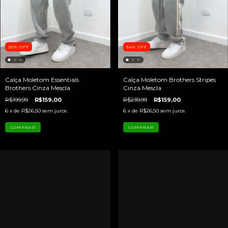
20
%
OFF
34
%
OFF
Calça Moletom Essentials
Calça Moletom Brothers Stripes
Brothers Cinza Mescla
Cinza Mescla
R$199,99
R$159,00
R$239,99
R$159,00
6
x de
R$26,50
sem juros
6
x de
R$26,50
sem juros
COMPRAR
COMPRAR