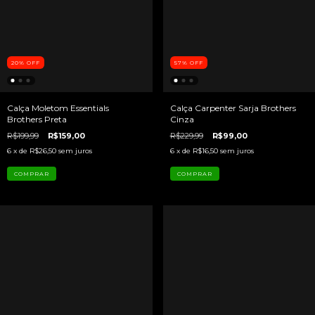
20
%
OFF
57
%
OFF
Calça Moletom Essentials
Calça Carpenter Sarja Brothers
Brothers Preta
Cinza
R$199,99
R$159,00
R$229,99
R$99,00
6
x de
R$26,50
sem juros
6
x de
R$16,50
sem juros
COMPRAR
COMPRAR