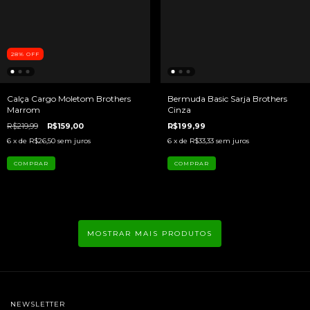
28
%
OFF
Calça Cargo Moletom Brothers
Bermuda Basic Sarja Brothers
Marrom
Cinza
R$219,99
R$159,00
R$199,99
6
x de
R$26,50
sem juros
6
x de
R$33,33
sem juros
COMPRAR
COMPRAR
MOSTRAR MAIS PRODUTOS
NEWSLETTER