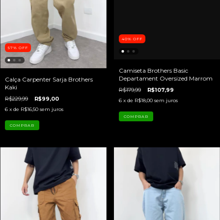
40
%
OFF
57
%
OFF
Camiseta Brothers Basic
Departament Oversized Marrom
Calça Carpenter Sarja Brothers
Kaki
R$179,99
R$107,99
R$229,99
R$99,00
6
x de
R$18,00
sem juros
6
x de
R$16,50
sem juros
COMPRAR
COMPRAR