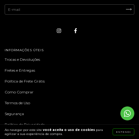
INFORMAÇÕES ÚTEIS
Trocas e Devoluções
Fretes e Entregas
Política de Frete Grátis
Como Comprar
Termos de Uso
Segurança
Política de Privacidade
Ao navegar por este site
você aceita o uso de cookies
para
ENTENDI
agilizar a sua experiência de compra.
Regras e consulta de cashback