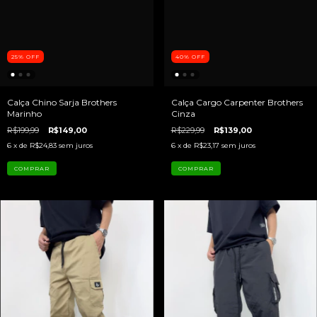
25
%
OFF
40
%
OFF
Calça Chino Sarja Brothers
Calça Cargo Carpenter Brothers
Marinho
Cinza
R$199,99
R$149,00
R$229,99
R$139,00
6
x de
R$24,83
sem juros
6
x de
R$23,17
sem juros
COMPRAR
COMPRAR