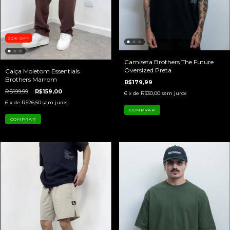
20
%
OFF
Camiseta Brothers The Future
Oversized Preta
Calça Moletom Essentials
Brothers Marrom
R$179,99
R$199,99
R$159,00
6
x de
R$30,00
sem juros
6
x de
R$26,50
sem juros
COMPRAR
COMPRAR