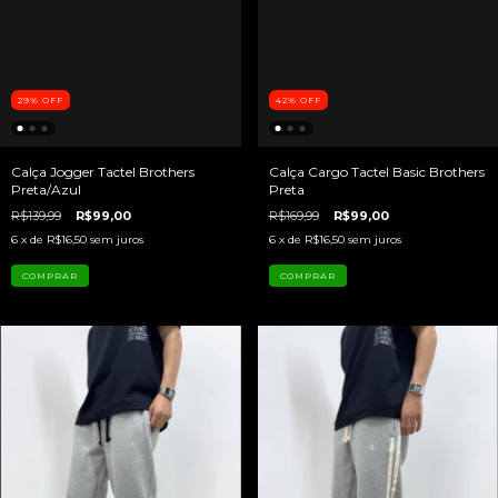
29
%
OFF
42
%
OFF
Calça Jogger Tactel Brothers
Calça Cargo Tactel Basic Brothers
Preta/Azul
Preta
R$139,99
R$99,00
R$169,99
R$99,00
6
x de
R$16,50
sem juros
6
x de
R$16,50
sem juros
COMPRAR
COMPRAR