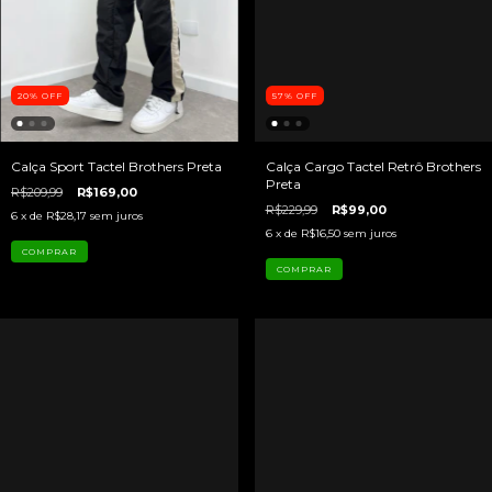
20
%
OFF
57
%
OFF
Calça Sport Tactel Brothers Preta
Calça Cargo Tactel Retrô Brothers
Preta
R$209,99
R$169,00
R$229,99
R$99,00
6
x de
R$28,17
sem juros
6
x de
R$16,50
sem juros
COMPRAR
COMPRAR