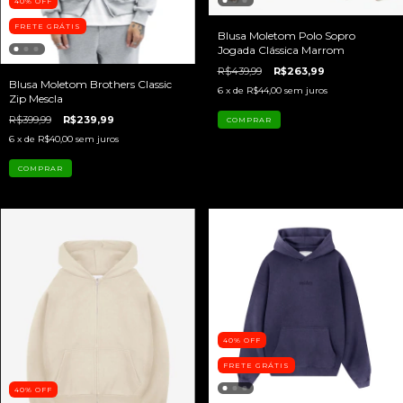
40
%
OFF
FRETE GRÁTIS
Blusa Moletom Polo Sopro
Jogada Clássica Marrom
R$439,99
R$263,99
Blusa Moletom Brothers Classic
6
x de
R$44,00
sem juros
Zip Mescla
R$399,99
R$239,99
COMPRAR
6
x de
R$40,00
sem juros
COMPRAR
40
%
OFF
FRETE GRÁTIS
40
%
OFF