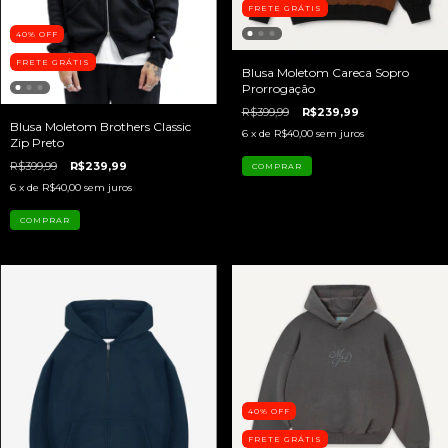
FRETE GRÁTIS
40
%
OFF
FRETE GRÁTIS
Blusa Moletom Careca Sopro
Prorrogação
R$399,99
R$239,99
Blusa Moletom Brothers Classic
6
x de
R$40,00
sem juros
Zip Preto
R$399,99
R$239,99
COMPRAR
6
x de
R$40,00
sem juros
COMPRAR
40
%
OFF
FRETE GRÁTIS