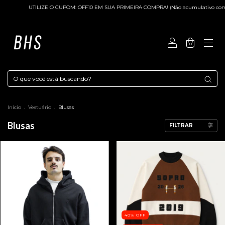
TILIZE O CUPOM: OFF10 EM SUA PRIMEIRA COMPRA! (Não acumulativo com promoções
0
Início
.
Vestuário
.
Blusas
Blusas
FILTRAR
40
%
OFF