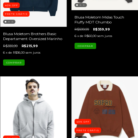
40
%
OFF
FRETE GRÁTIS
Blusa Moletom Midas Touch
Fluffy MDT Chumbo
R$599,99
R$359,99
Blusa Moletom Brothers Basic
6
x de
R$60,00
sem juros
Departament Oversized Marinho
R$359,99
R$215,99
COMPRAR
6
x de
R$36,00
sem juros
COMPRAR
40
%
OFF
FRETE GRÁTIS