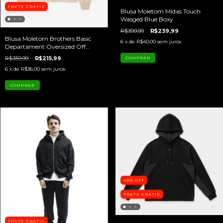
FRETE GRÁTIS
Blusa Moletom Midas Touch
Wasged Blue Boxy
R$399,99
R$239,99
Blusa Moletom Brothers Basic
6
x de
R$40,00
sem juros
Departament Oversized Off
White
R$359,99
R$215,99
COMPRAR
6
x de
R$36,00
sem juros
COMPRAR
40
%
OFF
FRETE GRÁTIS
FRETE GRÁTIS