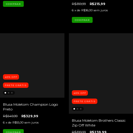
R$359,99
R$215,99
COMPRAR
6
x de
R$36,00
sem juros
COMPRAR
40
%
OFF
FRETE GRÁTIS
40
%
OFF
FRETE GRÁTIS
Blusa Moletom Champion Logo
Preto
R$549,99
R$329,99
Blusa Moletom Brothers Classic
6
x de
R$55,00
sem juros
Zip Off White
R$399,99
R$239,99
COMPRAR