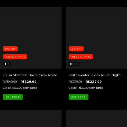
40
%
OFF
40
%
OFF
FRETE GRÁTIS
FRETE GRÁTIS
Blusa Moletom Barra Crew Preto
Knit Sweater Midas Touch Night
R$549,99
R$329,99
R$379,99
R$227,99
6
x de
R$55,00
sem juros
6
x de
R$38,00
sem juros
COMPRAR
COMPRAR