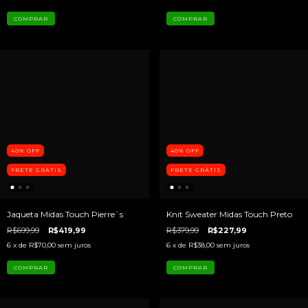
COMPRAR
COMPRAR
40
%
OFF
40
%
OFF
FRETE GRÁTIS
FRETE GRÁTIS
Jaqueta Midas Touch Pierre`s
Knit Sweater Midas Touch Preto
R$699,99
R$419,99
R$379,99
R$227,99
6
x de
R$70,00
sem juros
6
x de
R$38,00
sem juros
COMPRAR
COMPRAR