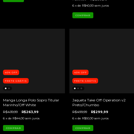
6
x de
R$40,00
sem juros
COMPRAR
40
%
OFF
40
%
OFF
FRETE GRÁTIS
FRETE GRÁTIS
Manga Longa Polo Sopro Titular
Jaqueta Take Off Operation v2
Marinho/Off White
Preto/Chumbo
R$439,99
R$263,99
R$499,99
R$299,99
6
x de
R$44,00
sem juros
6
x de
R$50,00
sem juros
COMPRAR
COMPRAR