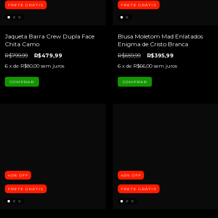
FRETE GRÁTIS
FRETE GRÁTIS
Jaqueta Barra Crew Dupla Face
Blusa Moletom Mad Enlatados
Chita Camo
Enigma de Cristo Branca
R$799,99
R$479,99
R$659,99
R$395,99
6
x de
R$80,00
sem juros
6
x de
R$66,00
sem juros
COMPRAR
COMPRAR
40
%
OFF
40
%
OFF
FRETE GRÁTIS
FRETE GRÁTIS