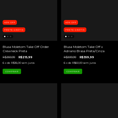
40
%
OFF
40
%
OFF
FRETE GRÁTIS
FRETE GRÁTIS
Blusa Moletom Take Off Order
Blusa Moletom Take Off x
Crewneck Preta
Adriano Brasa Preta/Cinza
R$359,99
R$215,99
R$599,99
R$359,99
6
x de
R$36,00
sem juros
6
x de
R$60,00
sem juros
COMPRAR
COMPRAR