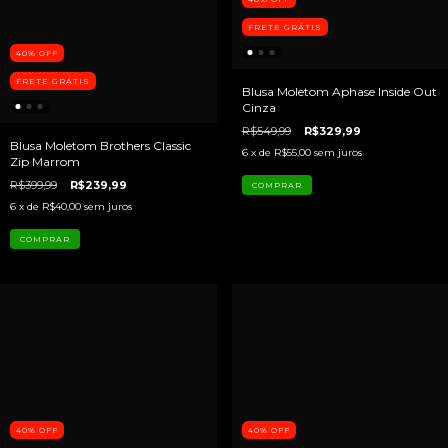
FRETE GRÁTIS
40
%
OFF
FRETE GRÁTIS
Blusa Moletom Aphase Inside Out
Cinza
R$549,99
R$329,99
Blusa Moletom Brothers Classic
6
x de
R$55,00
sem juros
Zip Marrom
R$399,99
R$239,99
COMPRAR
6
x de
R$40,00
sem juros
COMPRAR
40
%
OFF
40
%
OFF