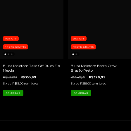
40
%
OFF
40
%
OFF
FRETE GRÁTIS
FRETE GRÁTIS
Blusa Moletom Take Off Rules Zip
Blusa Moletom Barra Crew
Mescla
Brasão Preto
R$589,99
R$353,99
R$549,99
R$329,99
6
x de
R$59,00
sem juros
6
x de
R$55,00
sem juros
COMPRAR
COMPRAR