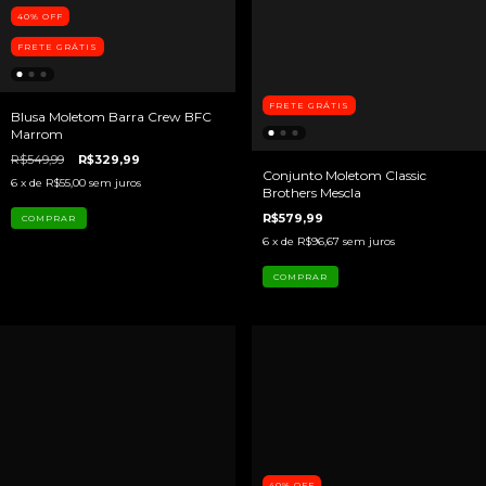
40
%
OFF
FRETE GRÁTIS
FRETE GRÁTIS
Blusa Moletom Barra Crew BFC
Marrom
R$549,99
R$329,99
Conjunto Moletom Classic
6
x de
R$55,00
sem juros
Brothers Mescla
R$579,99
COMPRAR
6
x de
R$96,67
sem juros
COMPRAR
40
%
OFF